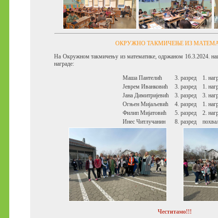
ОКРУЖНО ТАКМИЧЕЊЕ ИЗ МАТЕМ
На Окружном такмичењу из математике, одржаном 16.3.2024. наш
награде:
Маша Пантелић
3. разред
1. наг
Јеврем Иванковић
3. разред
1. наг
Јана Димитријевић
3. разред
3. наг
Огњен Мијаљевић
4. разред
1. наг
Филип Мијатовић
5. разред
2. наг
Инес Читлучанин
8. разред
похва
Честитамо!!!