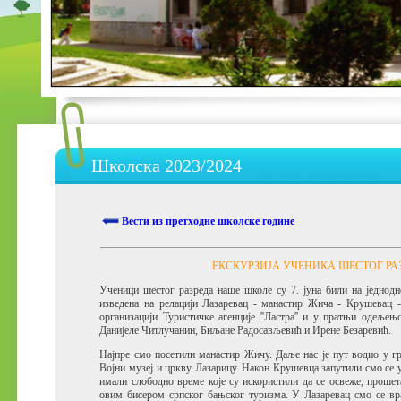
Школска 2023/2024
Вести из претходне школске године
ЕКСКУРЗИЈА УЧЕНИКА ШЕСТОГ РА
Ученици шестог разреда наше школе су 7. јуна били на једнодне
изведена на релацији Лазаревац - манастир Жича - Крушевац 
организацији Туристичке агенције ''Ластра'' и у пратњи одељењ
Данијелe Читлучанин, Биљане Радосављевић и Ирене Безаревић.
Најпре смо посетили манастир Жичу. Даље нас је пут водио у г
Војни музеј и цркву Лазарицу. Након Крушевца запутили смо се 
имали слободно време које су искористили да се освеже, прошет
овим бисером српског бањског туризма. У Лазаревац смо се вр