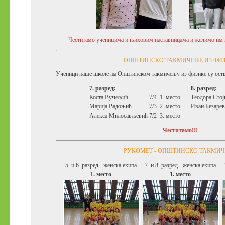
Честитамо ученицима и њиховим наставницама и желимо им 
ОПШТИНСКО ТАКМИЧЕЊЕ ИЗ ФИ
Ученици наше школе на Општинском такмичењу из физике су оства
7. разред:
8. разред:
Коста Вучељић
7/4
1. место
Теодора Стој
Марија Радоњић
7/3
2. место
Иван Безаре
Алекса Милосављевић
7/2
3. место
Честитамо!!!
РУКОМЕТ - ОПШТИНСКО ТАКМИ
5. и 6. разред - женска екипа
7. и 8. разред - женска екипа
1. место
1. место