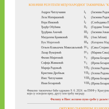
КОНАЧНИ РЕЗУЛТАТИ МЕЂУНАРОДНОГ ТАКМИЧЕЊА "КЕН
I
Андреа Читлучанин
(
Јасмина Радо
1
I
Лела Матијашевић
(
Јасмина Радо
1
I
Нера Ивковић
(
Слободанка П
2
II
Ђорђе Обућина
(Гордана Теши
3
III
Ђурђина Аночић
(
Јасмина Јова
2
III
Магдалена Бранковић
(Ана Јаблан)
3
III
Вук Мијатовић
(Катарина Ма
4
IV
Огњен Клањшчек Микосављевић
(Сања Стојано
5
IV
Лазар Вукојевић
(
Марина Сика
1
V
Филип Мијатовић
(Ирена Безаре
1
V
Софија Живковић
(Ирена Безаре
1
VII
Марија Радоњић
(Јелена Радоњ
3
VII
Кристина Дробњак
(Јелена Радоњ
3
VIII
Инес Читлучанин
(Ирена Безаре
1
VIII
Иван Безаревић
(Ирена Безаре
1
Финално такмичење биће одржано 9. 6. 2024. на ПМФ у Крагујевц
који су освојили прву, другу или трећу награду.
Филипу и Инес желимо пуно среће у даљем
ОКРУЖНО ТАКМИЧЕЊЕ ИЗ БИОЛО