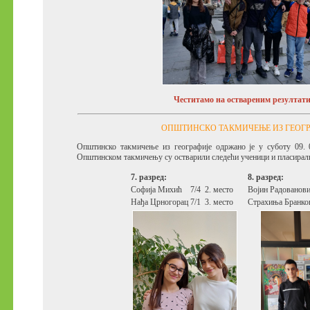
Честитамо на оствареним резултат
ОПШТИНСКО ТАКМИЧЕЊЕ ИЗ ГЕОГР
Општинско такмичење из географије одржано је у суботу 09. 0
Општинском такмичењу су остварили следећи ученици и пласирал
7. разред:
8. разред:
Софија Михић
7/4
2. место
Војин Радованов
Нађа Црногорац
7/1
3. место
Страхиња Бранко