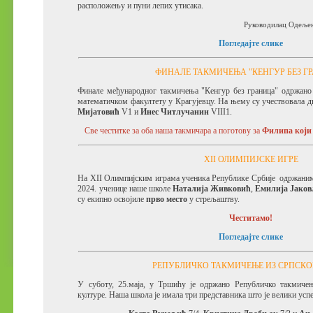
расположењу и пуни лепих утисака.
Руководилац Одељењ
Погледајте слике
ФИНАЛЕ ТАКМИЧЕЊА "КЕНГУР БЕЗ Г
Финале међународног такмичења "Кенгур без граница" одржано ј
математичком факултету у Крагујевцу. На њему су учествовала 
Мијатовић
V1 и
Инес Читлучанин
VIII1.
Све честитке за оба наша такмичара а поготову за
Филипа који 
XII ОЛИМПИЈСКЕ ИГРЕ
На XII Oлимпијским играма ученика Републике Србије одржаним
2024. ученице наше школе
Наталија Живковић
,
Емилија Јако
су екипно освојиле
прво место
у стрељаштву.
Честитамо!
Погледајте слике
РЕПУБЛИЧКО ТАКМИЧЕЊЕ ИЗ СРПСКО
У суботу, 25.маја, у Тршићу је одржано Републичко такмичење
културе.
Наша школа је имала три представника што је велики усп