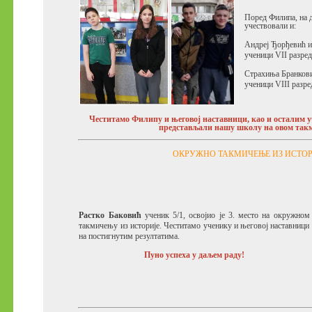
Поред Филипа, на
учествовали и:
Андреј Ђорђевић и
ученици VII разре
Страхиња Бранкови
ученици VIII разре
Честитамо Филипу и његовој наставници, као и осталим 
представљали нашу школу на овом так
ОКРУЖНО ТАКМИЧЕЊЕ ИЗ ИСТОР
Растко Баковић
ученик 5/1, освојио је 3. место на окружном
такмичењу из историје. Честитамо ученику и његовој наставници
на постигнутим резултатима.
Пуно успеха у даљем раду!