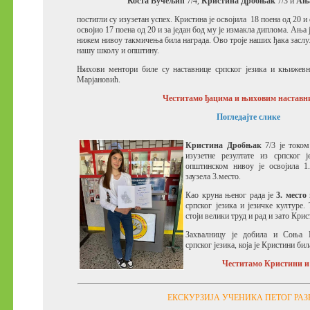
Коста Вучељић
7/4,
Кристина Дробњак
7/3 и
Ањ
постигли су изузетан успех.
Кристина је освојила 18 поена од 20 и 
освојио 17 поена од 20 и за један бод му је измакла диплома.
Ања ј
нижем нивоу такмичења била награда.
Ово троје наших ђака заслу
нашу школу и општину.
Њихови ментори биле су наставнице српског језика и књижев
Марјановић.
Честитамо ђацима и њиховим наставн
Погледајте слике
Кристина Дробњак
7/3 је током
изузетне резултате из српског 
општинском нивоу је освојила 1
заузела 3.место.
Као круна њеног рада је
3. место
српског језика и језичке културе.
стоји велики труд и рад и зато Крис
Захвалницу је добила и Соња М
српског језика, која је Кристини би
Честитамо Кристини и
ЕКСКУРЗИЈА УЧЕНИКА ПЕТОГ РАЗ