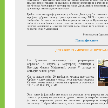
римској војној тврђави са седиштем римског императора Галерија из
као Феликс Ромулијана у част цареве мајке.
Друга ноћ је проведена 
су ученици имали клупску прославу.
Трећег дана екскурзије ученици су обишли „Ћеле кулу“ и споменик н
херојске одбране Ниша у Првом српском устанку 1809. године и с
Синђелића. Затим су посетили Концетрациони логор на Црвеном крс
Срби, Јевреји и Роми и одатле транспортовани у немачке логоре или
немачке окупације у Другом светском рату.
После тога уследио је
повратак кући у Лазаревац.
Руководилац Одељењ
Погледајте слике
ДРЖАВНО ТАКМИЧЕЊЕ ИЗ ПРОГРА
На Државном такмињењу из програмирања
одржаног 13. априла у Рачунарској гимназији у
Београду
Филип Мијатовић
, ученик V разреда је
остварио велики успех.
Он се нашао међу 20 најбољих младих програмера
Србије у конкуренцији ученика петог и шестог разреда.
Са овог веома тешког такмичења вратио се освојеном
ТРЕЋОМ НАГРАДОМ!
Овај успех је још већи ако знамо да ученици петог разреда на 
плану и програму не уче ништа од оног што им је потребно за ов
је стекао марљивим радом на часовима програмерске секциј
наставнице Слађане Маченовски, али и самосталним радом код кућ