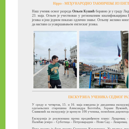
Hippo - МЕЂУНАРОДНО ТАКМИЧЕЊЕ ИЗ ЕНГ
Наш ученик осмог разреда
Огњен Кушић
боравио је у граду Лид
23. маја. Огњен је учествовао у регионалним квалификацијама
језика и још једном показао одлично знање. Огњену желимо мно
да настави са усавршавањем енглескиг језика.
ЕКСКУРЗИЈА УЧЕНИКА СЕДМОГ РА
У среду и четвртак, 15. и 16. маја изведена је дводневна екскурзи
одељењских старешина Александра Богетића, Зоране Вукови
Славковић на екскурзију је кренуло 106 ученика, помоћник директора
Екскурзија је реализована према предвиђеном плану: Лазаревац 
Палићко језеро – Суботица – Петроварадин – Нови Сад – Лазаревац.
Прва посета је била посета Сремским Карловцима. Уз пратњу лок