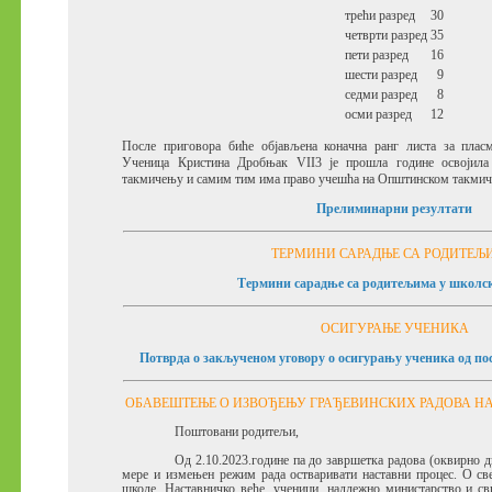
трећи разред
30
четврти разред
35
пети разред
16
шести разред
9
седми разред
8
осми разред
12
После приговора биће објављена коначна ранг листа за пла
Ученица Кристина Дробњак VII3 је прошла године освојил
такмичењу и самим тим има право учешћа на Општинском такмич
Прелиминарни резултати
ТЕРМИНИ САРАДЊЕ СА РОДИТЕ
Термини сарадње са родитељима у школск
ОСИГУРАЊЕ УЧЕНИКА
Потврда о закљученом уговору о осигурању ученика од пос
ОБАВЕШТЕЊЕ О ИЗВОЂЕЊУ ГРАЂЕВИНСКИХ РАДОВА НА
Поштовани родитељи,
Од 2.10.2023.године па до завршетка радова (оквирно д
мере и измењен режим рада остваривати наставни процес. О св
школе, Наставничко веће, ученици, надлежно министарство и сви