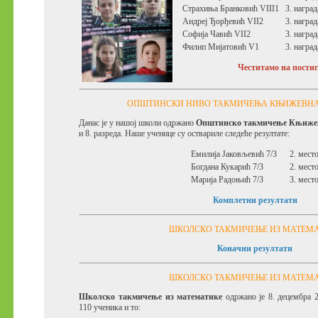
Страхиња Бранковић
VIII1
3. наград
Андреј Ђорђевић
VII2
3. наград
Софија Чавић
VII2
3. наград
Филип Мијатовић
V1
3. наград
Честитамо на постиг
ОПШТИНСКИ НИВО ТАКМИЧЕЊА КЊИЖЕВН
Данас је у нашој школи одржано
Општинско такмичење Књижев
и 8. разреда.
Наше ученице су оствариле следеће резултате:
Емилија Јаковљевић 7/3
2. мест
Богдана Кукарић 7/3
2. мест
Марија Радоњић 7/3
3. мест
Комплетни резултати
ШКОЛСКО ТАКМИЧЕЊЕ ИЗ МАТЕМ
Коначни резултати
ШКОЛСКО ТАКМИЧЕЊЕ ИЗ МАТЕМ
Школско такмичење из математике
одржано је 8. децембра 2
110 ученика и то: