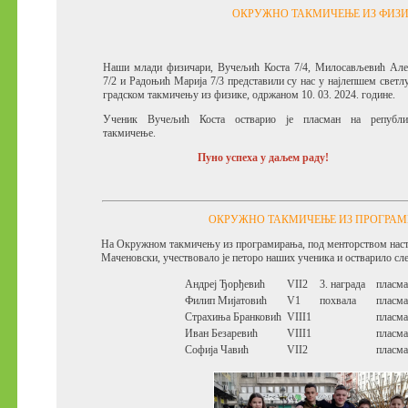
ОКРУЖНО ТАКМИЧЕЊЕ ИЗ ФИЗ
Наши млади физичари, Вучељић Коста 7/4, Милосављевић Але
7/2 и Радоњић Марија 7/3 представили су нас у најлепшем светл
градском такмичењу из физике, одржаном 10. 03. 2024. године.
Ученик Вучељић Коста остварио је пласман на републи
такмичење.
Пуно успеха у даљем раду!
ОКРУЖНО ТАКМИЧЕЊЕ ИЗ ПРОГРА
На Окружном такмичењу из програмирања, под менторством нас
Маченовски, учествовало је петоро наших ученика и остварило сле
Андреј Ђорђевић
VII2
3. награда
пласма
Филип Мијатовић
V1
похвала
пласма
Страхиња Бранковић
VIII1
пласма
Иван Безаревић
VIII1
пласма
Софија Чавић
VII2
пласма