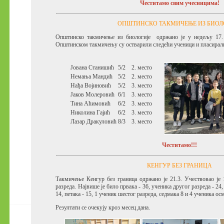
Честитамо свим учесницима!
ОПШТИНСКО ТАКМИЧЕЊЕ ИЗ БИОЛ
Општинско такмичење из биологије одржано је у недељу 17. 3
Општинском такмичењу су остварили следећи ученици и пласирал
Јована Станишић
5/2
2. место
Немања Мандић
5/2
2. место
Нађа Војиновић
5/2
3. место
Јаков Молеровић
6/1
3. место
Тина Аћимовић
6/2
3. место
Николина Гајић
6/2
3. место
Лазар Дракуловић
8/3
3. место
Честитамо!!!
КЕНГУР БЕЗ ГРАНИЦА
Такмичење Кенгур без граница одржано је 21.3. Учествовао је
разреда.
Највише је било првака - 36, ученика другог разреда - 24, 
14, петака - 15, 1 ученик шестог разреда, седмака 8 и 4 ученика ос
Резултати се очекују кроз месец дана.