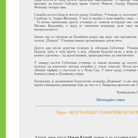
прилику да посете Саборну цркву Светог Николе, Зграду Патрија
Фонтану четири лава.
Следећа посета била је посета граду Сомбору. Ученици су посетили
Сомбора тј. Здање Жупаније. У њој се налази и чува највећа слика – 
. Уз веома занимљиву причу ученици су сазнали историјат ове сли
Милана Коњовића, у којој је смештена колекција дела овог на
експресионисте.
Затим смо се упутили ка Палићком језеру око којег смо прошетали
хотелу „Патриа“. Ученици имали организовано диско вече.
Други дан после доручка уследио је обилазак Суботице. Учени
Градску кућу и чују причу о њој, обишли Градски музеј у коме је
разних одељења – од археолошких, природњачких до уметничких.
У оквиру посете Суботици ученици су имали прилику да посете
културе од изузетног значаја изграђен у стилу сецесије. После р
обишли тврђаву и спустили се у Нови Сад. У овом граду ученици 
Јовиној улици и Дунавској улици.
Екскурзију је реализовала Туристичка агенција „Балканик“ и све пр
према планираној динамици тако да смо се у Лазаревац вратили око 2
Руководилац 
Погледајте слике
Hippo - МЕЂУНАРОДНО ТАКМИЧЕЊЕ ИЗ ЕНГ
Ученик наше школе
Огњен Кушић
позван је на квалификације 