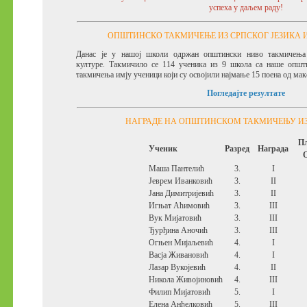
успеха у даљем раду!
ОПШТИНСКО ТАКМИЧЕЊЕ ИЗ СРПСКОГ ЈЕЗИКА И
Данас је у нашој школи одржан општински ниво такмичења 
културе.
Такмичило се 114 ученика из 9 школа са наше општ
такмичења имју ученици који су освојили најмање 15 поена од ма
Погледајте резултате
НАГРАДЕ НА ОПШТИНСКОМ ТАКМИЧЕЊУ И
П
Ученик
Разред
Награда
Маша Пантелић
3.
I
Јеврем Иванковић
3.
II
Јана Димитријевић
3.
II
Игњат Аћимовић
3.
III
Вук Мијатовић
3.
III
Ђурђина Аночић
3.
III
Огњен Мијаљевић
4.
I
Васја Живановић
4.
I
Лазар Вукојевић
4.
II
Никола Живојиновић
4.
III
Филип Мијатовић
5.
I
Елена Анђелковић
5.
III