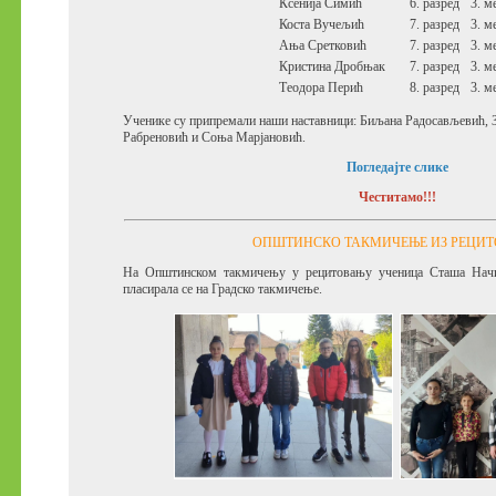
Ксенија Симић
6. разред
3. м
Коста Вучељић
7. разред
3. м
Ања Сретковић
7. разред
3. м
Кристина Дробњак
7. разред
3. м
Теодора Перић
8. разред
3. м
Ученике су припремали наши наставници:
Биљана Радосављевић,
Рабреновић и
Соња Марјановић.
Погледајте слике
Честитамо!!!
ОПШТИНСКО ТАКМИЧЕЊЕ ИЗ РЕЦИ
На Општинском такмичењу у рецитовању ученица Сташа Начић
пласирала се на Градско такмичење.