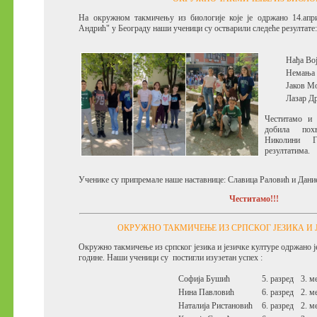
На окружном такмичењу из биологије које је одржано 14.ап
Андрић" у Београду наши ученици су остварили следеће резултате
Нађа Во
Немања
Јаков М
Лазар Д
Честитамо и 
добила похв
Николини Г
резултатима.
Ученике су припремале наше наставнице: Славица Раловић и Дани
Честитамо!!!
ОКРУЖНО ТАКМИЧЕЊЕ ИЗ СРПСКОГ ЈЕЗИКА И 
Окружно такмичење из српског језика и језичке културе одржано је
године.
Наши ученици су постигли изузетан успех :
Софија Бушић
5. разред
3. м
Нина Павловић
6. разред
2. м
Наталија Ристановић
6. разред
2. м