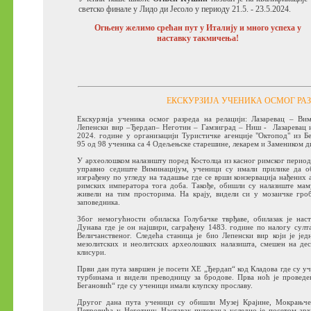
светско финале у Лидо ди Јесоло у периоду 21.5. - 23.5.2024.
Огњену желимо срећан пут у Италију и много успеха у
наставку такмичења!
ЕКСКУРЗИЈА УЧЕНИКА ОСМОГ РА
Екскурзија ученика осмог разреда на релацији: Лазаревац – Ви
Лепенски вир –Ђердап– Неготин – Гамзиград – Ниш - Лазаревац изв
2024. године у организацији Туристичке агенције "Октопод" из Бе
95 од 98 ученика са 4 Одељењске старешине, лекарем и Замеником д
У археолошком налазишту поред Костолца из касног римског периода 
управно седиште Виминацијум, ученици су имали прилике да о
изграђену по угледу на тадашње где се врши конзервација нађених а
римских императора тога доба. Такође, обишли су налазиште мам
живели на тим просторима. На крају, видели си у мозаичке гро
заповедника.
Због немогућности обиласка Голубачке тврђаве, обилазак је нас
Дунава где је он најшири, саграђену 1483. године по налогу султа
Величанственог.
Следећа станица је био Лепенски вир који је јед
мезолитских и неолитских археолошких налазишта, смешен на дес
клисури.
Први дан пута завршен је посети ХЕ „Ђердап“ код Кладова где су 
турбинама и видели преводницу за бродове.
Прва ноћ је проведе
Бегановић“ где су ученици имали клупску прославу.
Другог дана пута ученици су обишли Музеј Крајине, Мокрањче
Петровића у Неготину.
Наставак путовања уследио је посетом ар