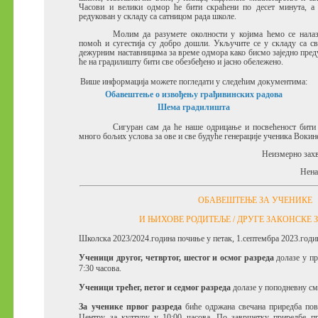
Часови и велики одмор ће бити скраћени по десет минута, а п
редукован у складу са сатницом рада школе.
Молим да разумете околности у којима ћемо се налаз
помоћ и сугестија су добро дошли. Укључите се у складу са с
дежурним наставницима за време одмора како бисмо заједно пред
ће на градилишту бити све обезбеђено и јасно обележено.
Више информација можете погледати у следећим документима:
Обавештење о извођењу грађивинских радова
Шема градилишта
Сигуран сам да ће наше одрицање и посвећеност бити
много бољих услова за ове и све будуће генерације ученика Вокин
Неизмерно захв
Нена
ОБАВЕШТЕЊЕ ЗА УЧЕНИКЕ
И ЊИХОВЕ РОДИТЕЉЕ / ДРУГЕ ЗАКОНСКЕ
Школска 2023/2024.година почиње у петак, 1.септембра 2023.годи
Ученици другог, четвртог, шестог и осмог разреда
долазе у пр
7:30 часова.
Ученици трећег, петог и седмог разреда
долазе у поподневну сме
За ученике првог разреда
биће одржана свечана приредба пов
Центру за културу у 10:00 часова. По завршетку приредбе п