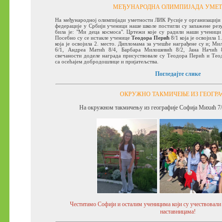
МЕЂУНАРОДНА ОЛИМПИЈАДА УМЕ
На међународној олимпијади уметности ЛИК Русије у организацији 
федерације у Србији ученици наше школе постигли су запажене рез
била је: "Ми деца космоса". Цртежи које су радили наши учениц
Посебно су се истакле ученице
Теодора Перић
8/1 која је освојила 
која је освојила 2. место. Дипломама за учешће награђене су и; Ми
6/1, Андреа Матић 8/4, Барбара Милошевић 8/2, Јана Начић 
свечаности доделе награда присуствовале су Теодора Перић и Тео
са осећајем добродошлице и пријатељства.
Погледајте слике
ОКРУЖНО ТАКМИЧЕЊЕ ИЗ ГЕОГРА
На окружном такмичењу из географије Софија Михић 7/4 
Честитамо Софији и осталим ученицима који су учествовал
наставницама!