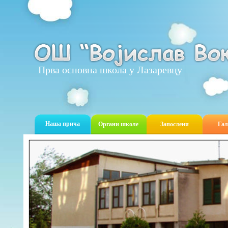
Прва основна школа у Лазаревцу
Наша прича
Органи школе
Запослени
Гал