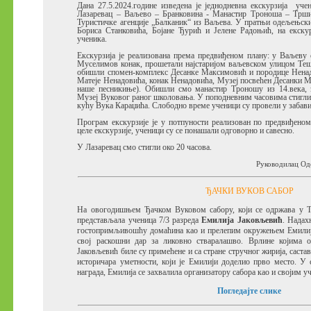
Дана
27.5.2024.године изведена је једнодневна екскурзија уче
Лазаревац – Ваљево – Бранковина - Манастир Троноша – Трши
Туристичке агенције „Балканик“ из Ваљева
. У пратњи одељењск
Бориса Станковића, Бојане Ђурић и Јелене Радоњић, на
екску
ученика.
Екскурзија је реализована према предвиђеном плану:
у Ваљеву
Муселимов конак
, прошетали најстаријом ваљевском улицом Те
обишли спомен-комплекс Десанке Максимовић и породице Ненад
Матеје Ненадовића, конак Ненадовића, Музеј посвећен Десанки М
наше песникиње). Обишли смо манастир Троношу из 14.века,
Музеј Вуковог раног школовања. У поподневним часовима стигли 
кућу Вука Караџића. Слободно време ученици су провели у забави
Програм екскурзије је у потпуности реализован по предвиђено
целе екскурзије, ученици су се понашали одговорно и савесно.
У Лазаревац смо стигли око 20 часова.
Руководилац Од
ЂАЧКИ ВУКОВ САБОР
На овогодишњем Ђачком Вуковом сабору, који се одржава у Т
представљала ученица 7/3 разреда
Емилија Јаковљевић
. Надах
гостопримљивошћу домаћина као и прелепим окружењем Емилија
свој раскошни дар за ликовно стваралашво. Врлине којима 
Јаковљевић биле су примећене и са стране стручног жирија, саста
историчара уметности, који је Емилији доделио прво место. У
награда, Емилија се захвалила организатору сабора као и својим у
Погледајте слике