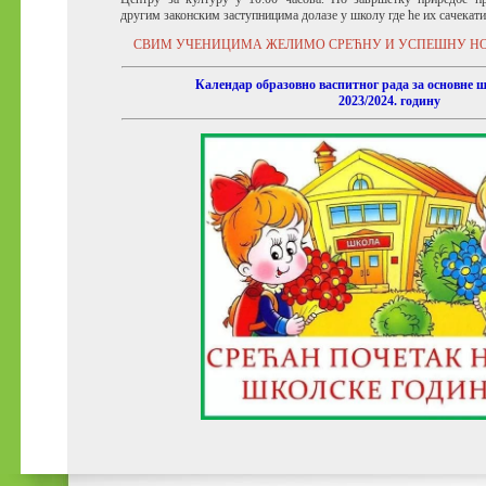
другим законским заступницима долазе у школу где ће их сачекат
СВИМ УЧЕНИЦИМА ЖЕЛИМО СРЕЋНУ И УСПЕШНУ НО
Календар образовно васпитног рада за основне 
2023/2024. годину