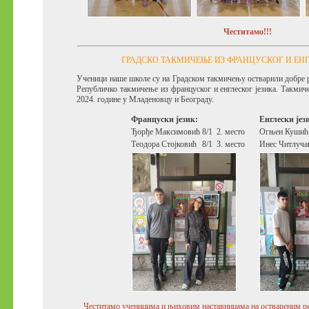
Честитамо!!!
ГРАДСКО ТАКМИЧЕЊЕ ИЗ ФРАНЦУСКОГ И ЕНГ
Ученици наше школе су на Градском такмичењу остварили добре ре
Републичко такмичење из француског и енглеског језика. Такмичењ
2024. године у Младеновцу и Београду.
Француски језик:
Енглески јез
Ђорђе Максимовић
8/1
2. место
Огњен Кушић
Теодора Стојковић
8/1
3. место
Инес Читлуча
Честитамо ученицима и њиховим наставницама на оствареним р